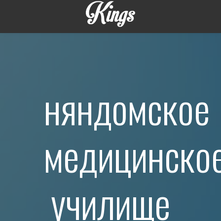
няндомское
медицинско
училище