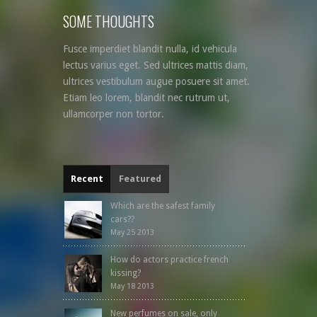
SOME THOUGHTS
Fusce imperdiet blandit nulla, id vehicula
lectus varius eget. Sed ultrices mattis diam,
ultrices vestibulum augue posuere sit amet.
Etiam leo lorem, blandit nec rutrum ut,
ullamcorper non tortor.
Recent
Featured
Which are the safest family
cars??
May 25 2013
How do actors practice french
kissing?
May 18 2013
New perfumes on sale, only