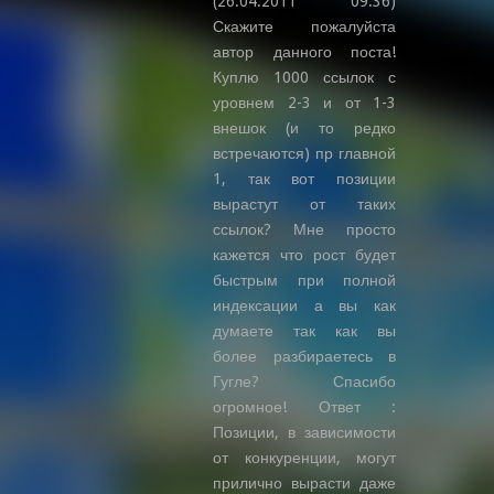
(26.04.2011 09:36)
Скажите пожалуйста
автор данного поста!
Куплю 1000 ссылок с
уровнем 2-3 и от 1-3
внешок (и то редко
встречаются) пр главной
1, так вот позиции
вырастут от таких
ссылок? Мне просто
кажется что рост будет
быстрым при полной
индексации а вы как
думаете так как вы
более разбираетесь в
Гугле? Спасибо
огромное! Ответ :
Позиции, в зависимости
от конкуренции, могут
прилично вырасти даже