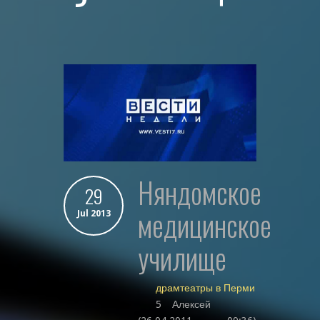
няндомское
29
медицинское
Jul 2013
училище
драмтеатры в Перми
5 Алексей