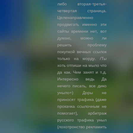
либо вторая-третья-
четвертая страница.
Целенаправленно
продвигать именно эти
сайты времени нет, вот
думаю, можно ли
решить проблему
покупкой вечных ссылок
только на морду. /Ты
хоть отпиши на мыло что
да как. Чем занят и т.д.
Интересно ведь Да
нечего писать, все дико
уныло=) Доры не
приносят трафика (даже
прокачка ссылочным не
помогает), арбитраж
русского трафика уныл
(лохотронство рекламить