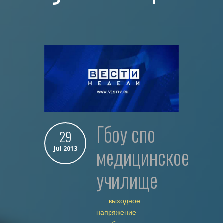
гбоу спо
29
медицинское
Jul 2013
училище
выходное
напряжение