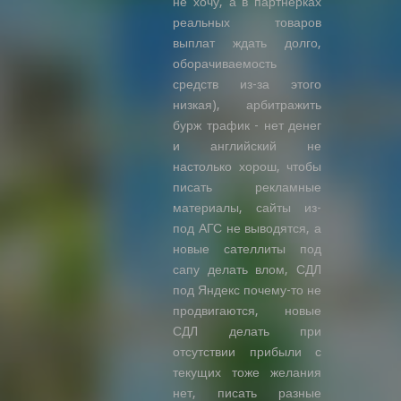
не хочу, а в партнерках
реальных товаров
выплат ждать долго,
оборачиваемость
средств из-за этого
низкая), арбитражить
бурж трафик - нет денег
и английский не
настолько хорош, чтобы
писать рекламные
материалы, сайты из-
под АГС не выводятся, а
новые сателлиты под
сапу делать влом, СДЛ
под Яндекс почему-то не
продвигаются, новые
СДЛ делать при
отсутствии прибыли с
текущих тоже желания
нет, писать разные