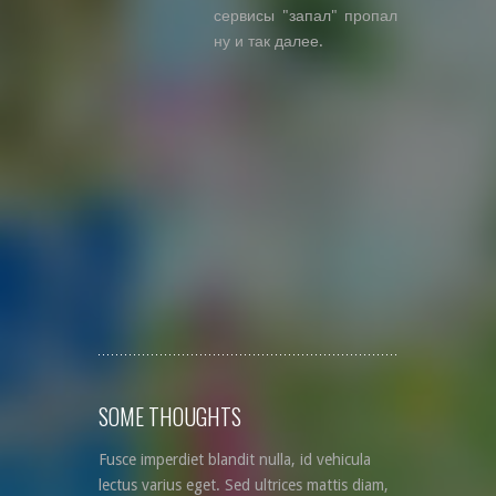
сервисы "запал" пропал
ну и так далее.
SOME THOUGHTS
Fusce imperdiet blandit nulla, id vehicula
lectus varius eget. Sed ultrices mattis diam,