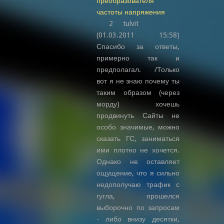
преобразователя
частоты напряжения
2 tulvit
(01.03.2011 15:58)
Спасибо за ответы,
примерно так и
предполагал. /Только
вот я не знаю почему ты
таким образом (через
морду) хочешь
продвинуть Сайты не
особо значимые, можно
сказать ГС, заниматься
ими плотно не хочется.
Однако не оставляет
ощущение, что я сильно
недополучаю трафик с
гугла, прошелся
выборочно по запросам
- либо внизу десятки,