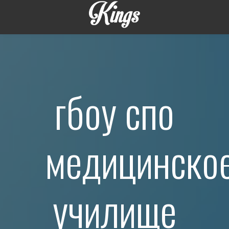
гбоу спо
медицинско
училище