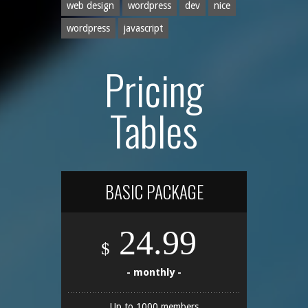
web design
wordpress
dev
nice
wordpress
javascript
Pricing
Tables
BASIC PACKAGE
24.99
$
- monthly -
Up to 1000 members