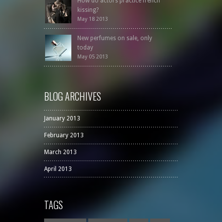
How do actors practice french
kissing?
May 18 2013
New perfumes on sale, only
today
May 05 2013
BLOG ARCHIVES
January 2013
February 2013
March 2013
April 2013
TAGS