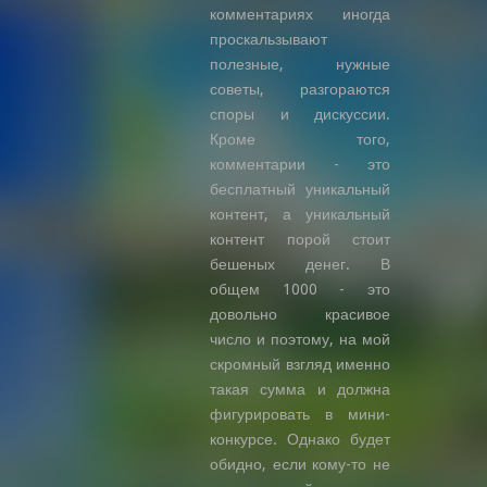
комментариях иногда
проскальзывают
полезные, нужные
советы, разгораются
споры и дискуссии.
Кроме того,
комментарии - это
бесплатный уникальный
контент, а уникальный
контент порой стоит
бешеных денег. В
общем 1000 - это
довольно красивое
число и поэтому, на мой
скромный взгляд именно
такая сумма и должна
фигурировать в мини-
конкурсе. Однако будет
обидно, если кому-то не