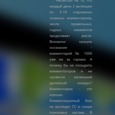
Несмотря на то, что
каждый день z вычищаю
по 5-10 откровенно
спамных комментариев,
число правильных,
годных комментов
продолжает расти.
Внезапно пришло
осознание -
комментарий № 1000
уже не за горами. А
почему бы не поощрить
комментаторов и не
провести маленький
денежный конкурс?
Комментарии - это
хорошо.
Комментируемый блог
не выглядит ГС в глазах
поисковых систем. В