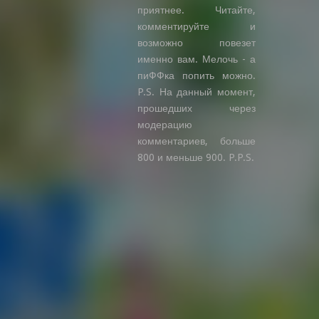
приятнее. Читайте,
комментируйте и
возможно повезет
именно вам. Мелочь - а
пиФФка попить можно.
P.S. На данный момент,
прошедших через
модерацию
комментариев, больше
800 и меньше 900. P.P.S.