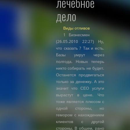
лечебное
дело
Виды отливов
1 Бизнесмен
(26.05.2010 22:27) Ну,
что сказать ? Так и есть.
Базы умрут через
полгода. Новых теперь
никто собирать не будет.
Останется продвигаться
только за денежку. А это
значит что СЕО услуги
вырастут в цене. Что
тоже является плюсом с
одной стороны, но
гемором с нахождением
клиентов с другой
стороны. В общем, рано