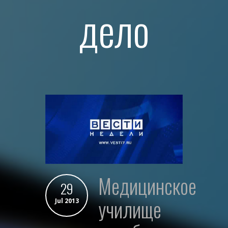
дело
медицинское
29
училище
Jul 2013