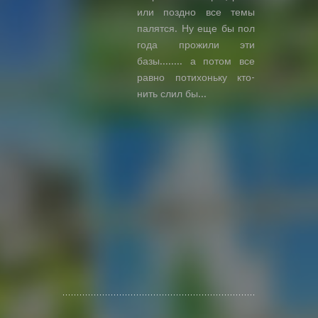
или поздно все темы
палятся. Ну еще бы пол
года прожили эти
базы........ а потом все
равно потихоньку кто-
нить слил бы...