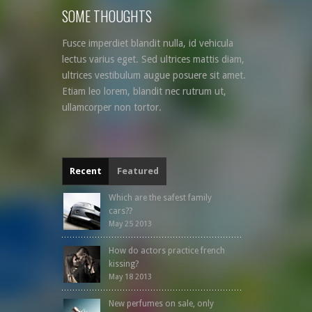
SOME THOUGHTS
Fusce imperdiet blandit nulla, id vehicula
lectus varius eget. Sed ultrices mattis diam,
ultrices vestibulum augue posuere sit amet.
Etiam leo lorem, blandit nec rutrum ut,
ullamcorper non tortor.
Recent
Featured
Which are the safest family
cars??
May 25 2013
How do actors practice french
kissing?
May 18 2013
New perfumes on sale, only