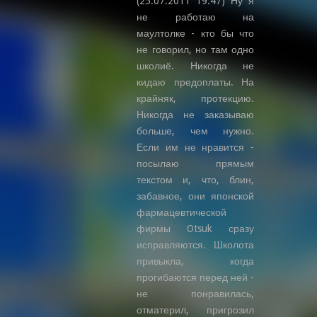
(25.07.2011 19:47) Ну я
не работаю на
маултолке - кто бы что
не говорил, но там одно
школиё. Никогда не
кидаю предоплаты. На
крайняк, протекцию.
Никогда не заказываю
больше, чем нужно.
Если им не нравится -
посылаю прямым
текстом и, что, блин,
забавное, они японской
фармацевтической
фирмы Otsuk сразу
исправляются. Школота
привыкла, когда
прогибаются перед ней -
не понравилась,
отматерил, пригрозил