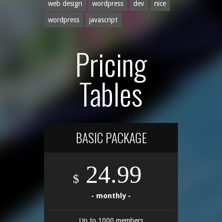
web design
wordpress
dev
nice
wordpress
javascript
Pricing
Tables
BASIC PACKAGE
24.99
$
- monthly -
Up to 1000 members