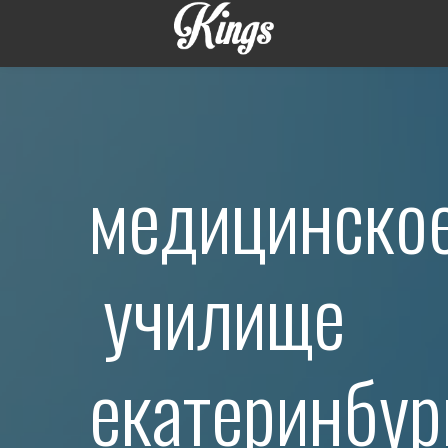
медицинско
училище
екатеринбур