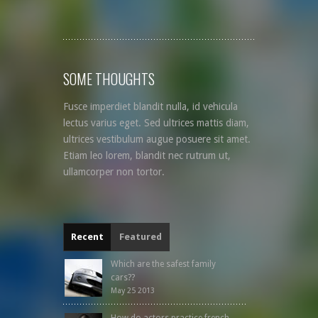
SOME THOUGHTS
Fusce imperdiet blandit nulla, id vehicula
lectus varius eget. Sed ultrices mattis diam,
ultrices vestibulum augue posuere sit amet.
Etiam leo lorem, blandit nec rutrum ut,
ullamcorper non tortor.
Recent
Featured
Which are the safest family
cars??
May 25 2013
How do actors practice french