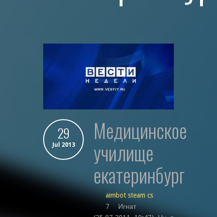
медицинское
29
училище
Jul 2013
екатеринбург
aimbot steam cs
7 Игнат