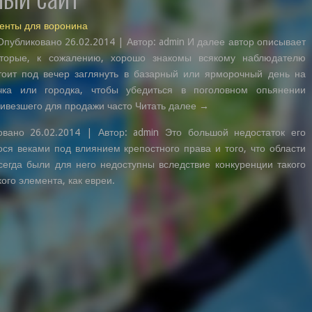
менты для воронина
публиковано 26.02.2014 | Автор: admin И далее автор описывает
оторые, к сожалению, хорошо знакомы всякому наблюдателю
тоит под вечер заглянуть в базарный или ярморочный день на
чка или городка, чтобы убедиться в поголовном опьянении
ривезшего для продажи часто Читать далее →
овано 26.02.2014 | Автор: admin Это большой недостаток его
ося веками под влиянием крепостного права и того, что области
сегда были для него недоступны вследствие конкуренции такого
го элемента, как евреи.