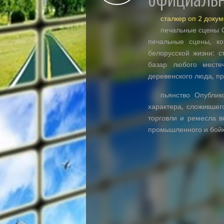
сталкер оп 2 доку
печальные сцены О
печальные сцены, к
белорусской жизни: с
базар любого месте
деревенского люда, п
пьянство Опублик
характера, сложившег
торговли и ремесла в
промышленного и бойко