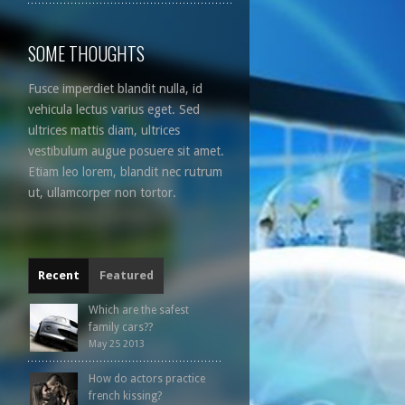
SOME THOUGHTS
Fusce imperdiet blandit nulla, id
vehicula lectus varius eget. Sed
ultrices mattis diam, ultrices
vestibulum augue posuere sit amet.
Etiam leo lorem, blandit nec rutrum
ut, ullamcorper non tortor.
Recent
Featured
Which are the safest
family cars??
May 25 2013
How do actors practice
french kissing?