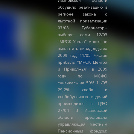
Ивановской области
обсудило реализацию в
регионе закона о
льготной приватизации
03/08 Губернаторы
выберут сами 12/05
"МРСК Урала" может не
выплатить дивиденды за
2009 год 11/05 Чистая
прибыль "МРСК Центра
и Приволжья" в 2009
году по МСФО
снизилась на 59% 11/05
29,2% хлеба и
хлебобулочных изделий
производится в ЦФО
27/04 В Ивановской
области арестована
управляющая местным
Пенсионным фондом: