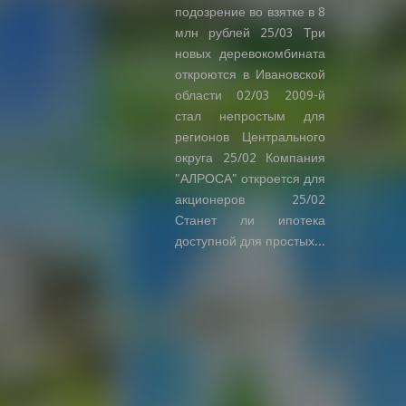
подозрение во взятке в 8
млн рублей 25/03 Три
новых деревокомбината
откроются в Ивановской
области 02/03 2009-й
стал непростым для
регионов Центрального
округа 25/02 Компания
"АЛРОСА" откроется для
акционеров 25/02
Станет ли ипотека
доступной для простых...