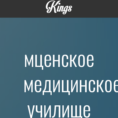
мценское
медицинско
училище