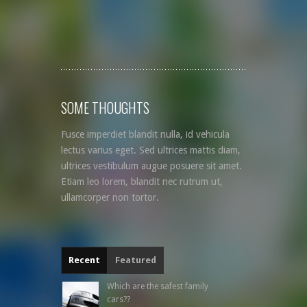
SOME THOUGHTS
Fusce imperdiet blandit nulla, id vehicula
lectus varius eget. Sed ultrices mattis diam,
ultrices vestibulum augue posuere sit amet.
Etiam leo lorem, blandit nec rutrum ut,
ullamcorper non tortor.
Recent
Featured
Which are the safest family
cars??