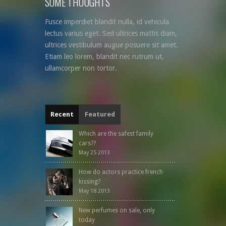
SOME THOUGHTS
Fusce imperdiet blandit nulla, id vehicula
lectus varius eget. Sed ultrices mattis diam,
ultrices vestibulum augue posuere sit amet.
Etiam leo lorem, blandit nec rutrum ut,
ullamcorper non tortor.
Recent
Featured
Which are the safest family
cars??
May 25 2013
How do actors practice french
kissing?
May 18 2013
New perfumes on sale, only
today