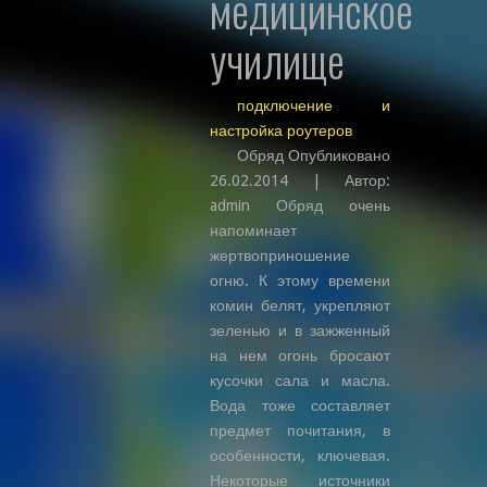
медицинское
училище
подключение и
настройка роутеров
Обряд Опубликовано
26.02.2014 | Автор:
admin Обряд очень
напоминает
жертвоприношение
огню. К этому времени
комин белят, укрепляют
зеленью и в зажженный
на нем огонь бросают
кусочки сала и масла.
Вода тоже составляет
предмет почитания, в
особенности, ключевая.
Некоторые источники