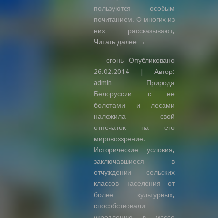
пользуются особым
почитанием. О многих из
них рассказывают,
Читать далее →
огонь Опубликовано
26.02.2014 | Автор:
admin Природа
Белоруссии с ее
болотами и лесами
наложила свой
отпечаток на его
мировоззрение.
Исторические условия,
заключавшиеся в
отчуждении сельских
классов населения от
более культурных,
способствовали
укреплению в массе