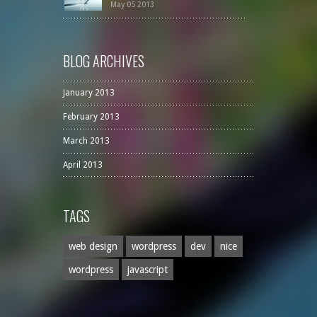
May 05 2013
BLOG ARCHIVES
January 2013
February 2013
March 2013
April 2013
TAGS
web design
wordpress
dev
nice
wordpress
javascript