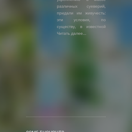
различных суеверий,
придали им живучесть:
эти условия, по
существу, в известной
Читать далее...